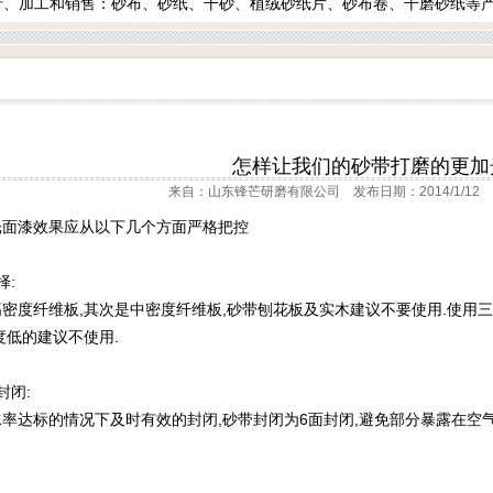
产、加工和销售：砂布、砂纸、干砂、植绒砂纸片、砂布卷、干磨砂纸等产
怎样让我们的砂带打磨的更加
来自：山东锋芒研磨有限公司 发布日期：2014/1/12 
光面漆效果应从以下几个方面严格把控
择:
密度纤维板,其次是中密度纤维板,砂带刨花板及实木建议不要使用.使用
度低的建议不使用.
封闭:
率达标的情况下及时有效的封闭,砂带封闭为6面封闭,避免部分暴露在空气