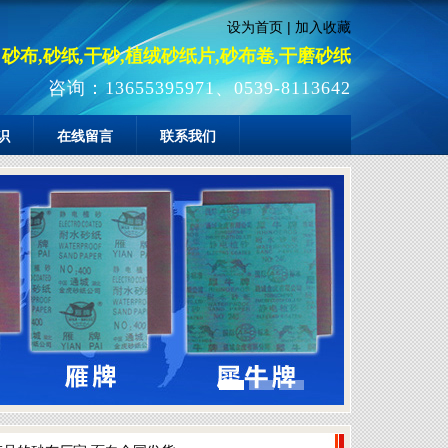
设为首页
|
加入收藏
砂布,砂纸,干砂,植绒砂纸片,砂布卷,干磨砂纸
咨询：13655395971、0539-8113642
识
在线留言
联系我们